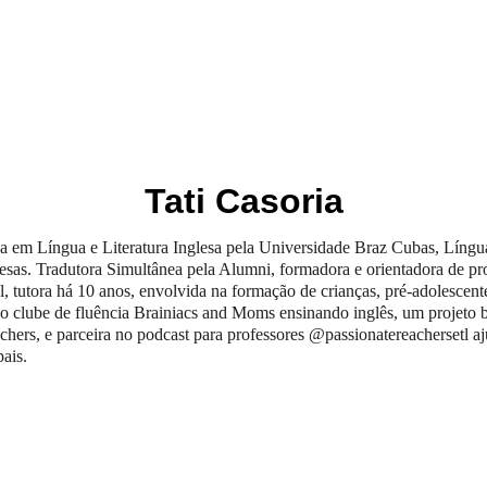
OS
EDITORAS
COLEÇÕES
BIENAL DO LIVRO
Tati Casoria
 em Língua e Literatura Inglesa pela Universidade Braz Cubas, Língu
sas. Tradutora Simultânea pela Alumni, formadora e orientadora de pr
l, tutora há 10 anos, envolvida na formação de crianças, pré-adolescente
, o clube de fluência Brainiacs and Moms ensinando inglês, um projeto 
chers, e parceira no podcast para professores @passionatereachersetl aj
pais.