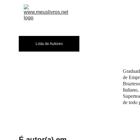
A EDITORA
LIVR
Lista de Autores
Graduada
de Empre
Brazteso
Italiano
Supertea
de todo 
É autor(a) em...