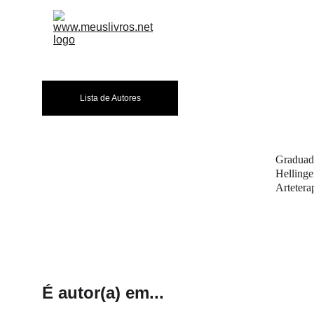
A EDITORA
LIVR
Lista de Autores
Graduada
Hellinge
Artetera
É autor(a) em...