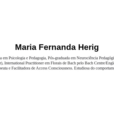
OS
EDITORAS
COLEÇÕES
BIENAL DO LIVRO
Maria Fernanda Herig
 em Psicologia e Pedagogia, Pós-graduada em Neurociência Pedagógica
r), International Practitioner em Florais de Bach pelo Bach Centre/Eng
peuta e Facilitadora de Access Consciousness. Estudiosa do comportame