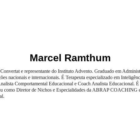
OS
EDITORAS
COLEÇÕES
BIENAL DO LIVRO
Marcel Ramthum
onvertat e representante do Instituto Advento. Gradua­do em Administ
ações nacionais e internacionais. É Terapeuta especializado em Inteligê
nalista Comportamental Educaci­onal e Coach Analista Educacional. É 
uou como Diretor de Nichos e Especialidades da ABRAP COACHING e e
al.