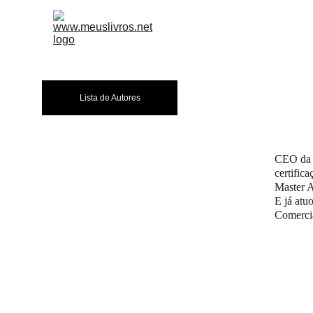
A EDITORA
LIVR
Lista de Autores
CEO da C
certific
Master A
E já at
Comerci