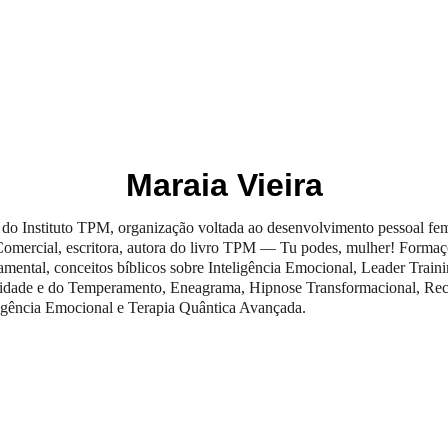
OS
EDITORAS
COLEÇÕES
BIENAL DO LIVRO
Maraia Vieira
do Instituto TPM, organização voltada ao desenvolvimento pessoal fem
omercial, escritora, autora do livro TPM — Tu podes, mulher! Formaçõe
mental, conceitos bíblicos sobre Inteligência Emocional, Leader Trai
idade e do Temperamento, Eneagrama, Hipnose Transformacional, Recru
igência Emocional e Terapia Quântica Avançada.