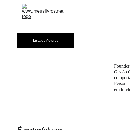
A EDITORA
LIVR
Lista de Autores
Founder 
Gestão C
comporta
Personal
em Intel
É autor(a) em...