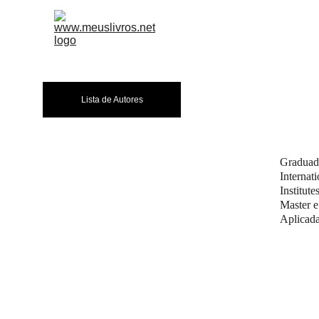
A EDITORA
LIVR
Lista de Autores
Graduad
Internat
Institut
Master e
Aplicada