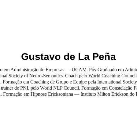
OS
EDITORAS
COLEÇÕES
BIENAL DO LIVRO
Gustavo de La Peña
o em Administração de Empresas — UCAM. Pós-Graduado em Admini
ional Society of Neuro-Semantics. Coach pelo World Coaching Council.
es. Formação em Coaching de Grupo e Equipe pela International Socie
 trainer de PNL pelo World NLP Council. Formação em Constelação Fam
. Formação em Hipnose Ericksoniana — Instituto Milton Erickson do R