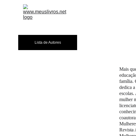
A EDITORA
LIVR
Lista de Autores
Mais que
educação
família.
dedica a
escolas.
mulher m
licencia
conhecim
coautora
Mulheres
Revista 
Mulheres