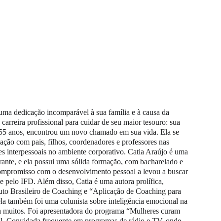
uma dedicação incomparável à sua família e à causa da 
arreira profissional para cuidar de seu maior tesouro: sua 
os 55 anos, encontrou um novo chamado em sua vida. Ela se 
ação com pais, filhos, coordenadores e professores nas 
ões interpessoais no ambiente corporativo. Catia Araújo é uma 
trante, e ela possui uma sólida formação, com bacharelado e 
compromisso com o desenvolvimento pessoal a levou a buscar 
 pelo IFD. Além disso, Catia é uma autora prolífica, 
tuto Brasileiro de Coaching e “Aplicação de Coaching para 
ela também foi uma colunista sobre inteligência emocional na 
a muitos. Foi apresentadora do programa “Mulheres curam 
al. Convidada frequente em programas de rádio e TV, onde 