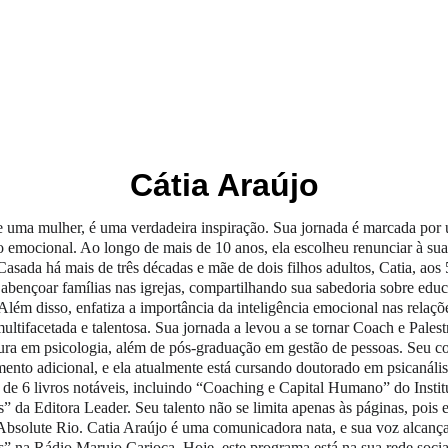
OS
EDITORAS
COLEÇÕES
BIENAL DO LIVRO
Cátia Araújo
 uma mulher, é uma verdadeira inspiração. Sua jornada é marcada por 
 emocional. Ao longo de mais de 10 anos, ela escolheu renunciar à sua c
 Casada há mais de três décadas e mãe de dois filhos adultos, Catia, a
 abençoar famílias nas igrejas, compartilhando sua sabedoria sobre educ
 Além disso, enfatiza a importância da inteligência emocional nas relaç
ultifacetada e talentosa. Sua jornada a levou a se tornar Coach e Pales
tura em psicologia, além de pós-graduação em gestão de pessoas. Seu 
ento adicional, e ela atualmente está cursando doutorado em psicanálise
 de 6 livros notáveis, incluindo “Coaching e Capital Humano” do Insti
” da Editora Leader. Seu talento não se limita apenas às páginas, pois 
Absolute Rio. Catia Araújo é uma comunicadora nata, e sua voz alcanç
” na Rádio Marujo Carioca. Hoje, este programa está na sua rede soci